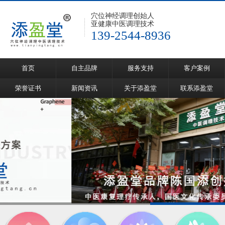
穴位神经调理创始人
亚健康中医调理技术
139-2544-8936
首页
自主品牌
服务支持
客户案例
荣誉证书
新闻资讯
关于添盈堂
联系添盈堂